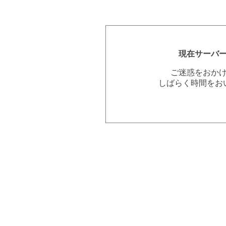
現在サーバ
ご迷惑をおか
しばらく時間をお