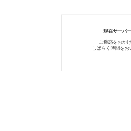
現在サーバ
ご迷惑をおか
しばらく時間をお