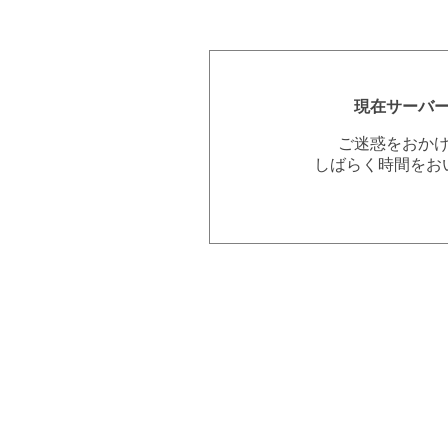
現在サーバ
ご迷惑をおか
しばらく時間をお