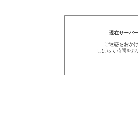
現在サーバ
ご迷惑をおか
しばらく時間をお