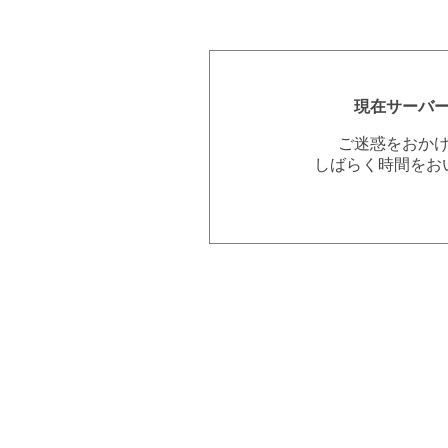
現在サーバ
ご迷惑をおか
しばらく時間をお