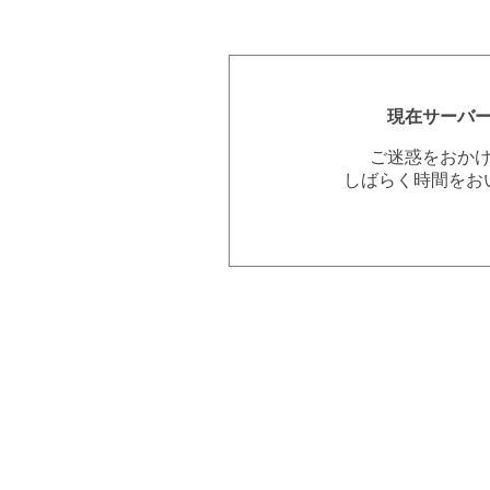
現在サーバ
ご迷惑をおか
しばらく時間をお