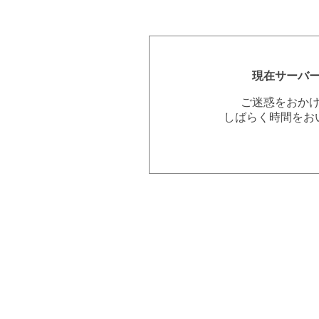
現在サーバ
ご迷惑をおか
しばらく時間をお