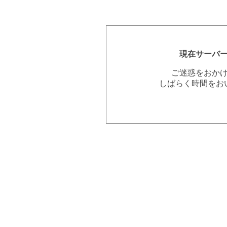
現在サーバ
ご迷惑をおか
しばらく時間をお