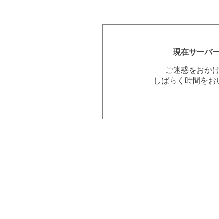
現在サーバ
ご迷惑をおか
しばらく時間をお