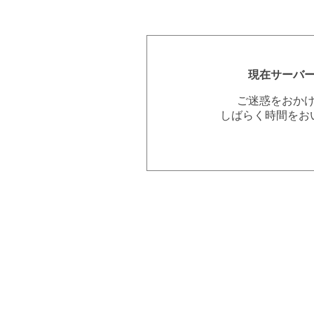
現在サーバ
ご迷惑をおか
しばらく時間をお