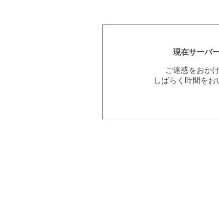
現在サーバ
ご迷惑をおか
しばらく時間をお