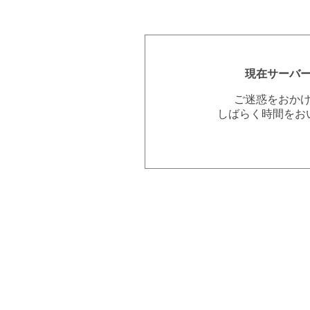
現在サーバ
ご迷惑をおか
しばらく時間をお