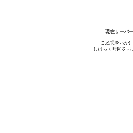
現在サーバ
ご迷惑をおか
しばらく時間をお