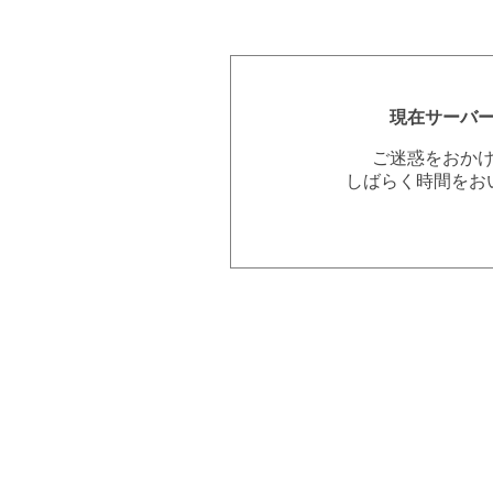
現在サーバ
ご迷惑をおか
しばらく時間をお