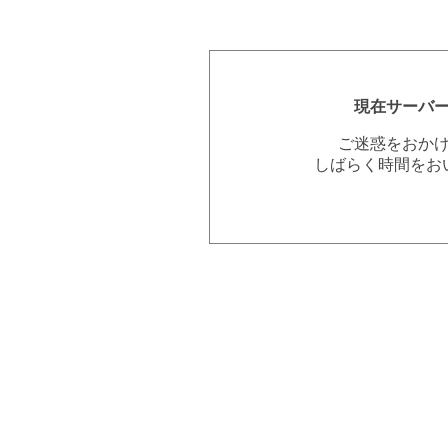
現在サーバ
ご迷惑をおか
しばらく時間をお