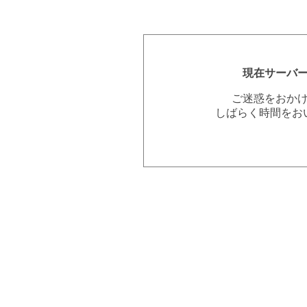
現在サーバ
ご迷惑をおか
しばらく時間をお