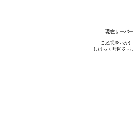
現在サーバ
ご迷惑をおか
しばらく時間をお