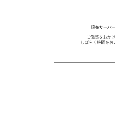
現在サーバ
ご迷惑をおか
しばらく時間をお