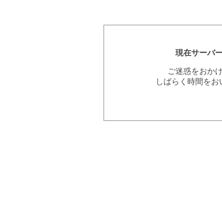
現在サーバ
ご迷惑をおか
しばらく時間をお