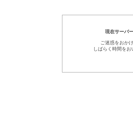
現在サーバ
ご迷惑をおか
しばらく時間をお