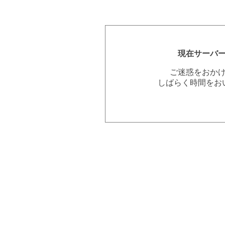
現在サーバ
ご迷惑をおか
しばらく時間をお