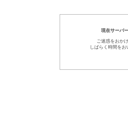
現在サーバ
ご迷惑をおか
しばらく時間をお