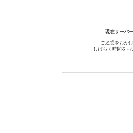
現在サーバ
ご迷惑をおか
しばらく時間をお