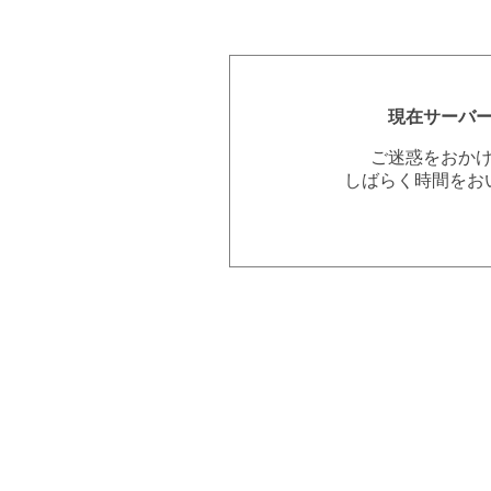
現在サーバ
ご迷惑をおか
しばらく時間をお