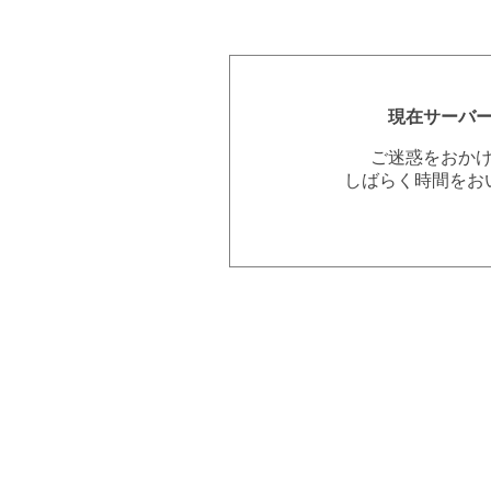
現在サーバ
ご迷惑をおか
しばらく時間をお