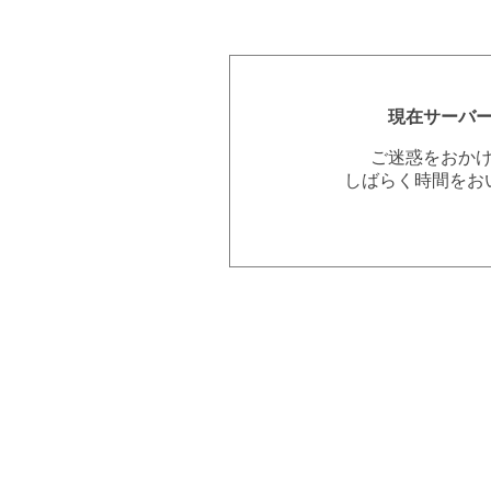
現在サーバ
ご迷惑をおか
しばらく時間をお