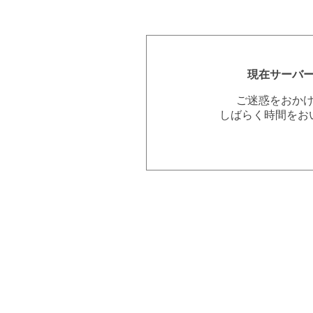
現在サーバ
ご迷惑をおか
しばらく時間をお