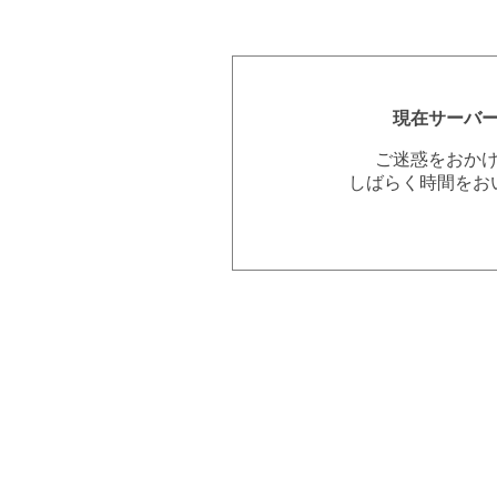
現在サーバ
ご迷惑をおか
しばらく時間をお