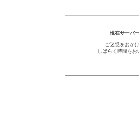
現在サーバ
ご迷惑をおか
しばらく時間をお