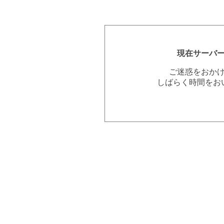
現在サーバ
ご迷惑をおか
しばらく時間をお