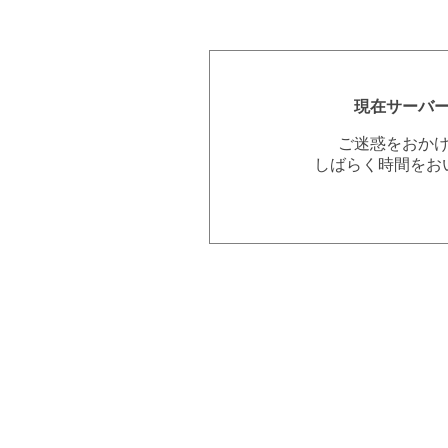
現在サーバ
ご迷惑をおか
しばらく時間をお