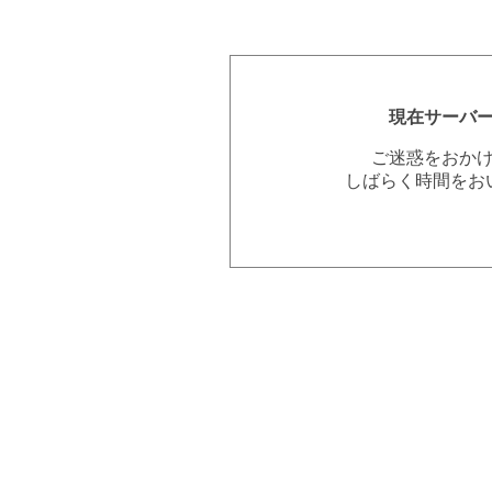
現在サーバ
ご迷惑をおか
しばらく時間をお