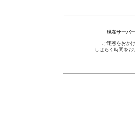
現在サーバ
ご迷惑をおか
しばらく時間をお