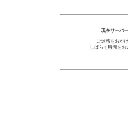
現在サーバ
ご迷惑をおか
しばらく時間をお