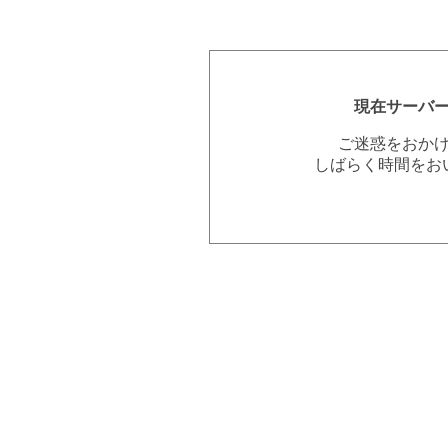
現在サーバ
ご迷惑をおか
しばらく時間をお