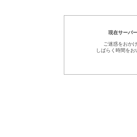
現在サーバ
ご迷惑をおか
しばらく時間をお