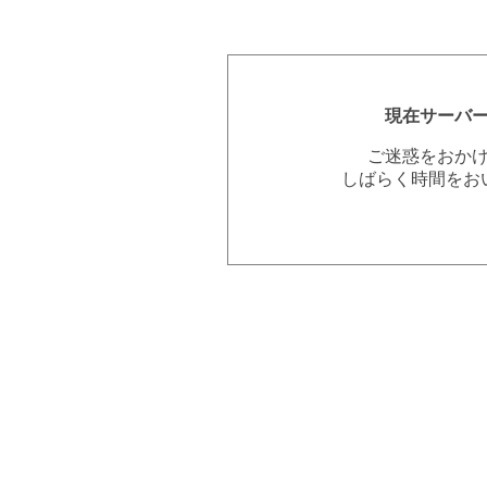
現在サーバ
ご迷惑をおか
しばらく時間をお