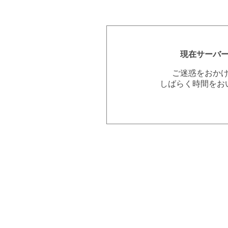
現在サーバ
ご迷惑をおか
しばらく時間をお