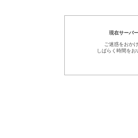
現在サーバ
ご迷惑をおか
しばらく時間をお