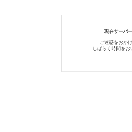
現在サーバ
ご迷惑をおか
しばらく時間をお