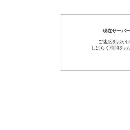
現在サーバ
ご迷惑をおか
しばらく時間をお