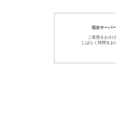
現在サーバ
ご迷惑をおか
しばらく時間をお