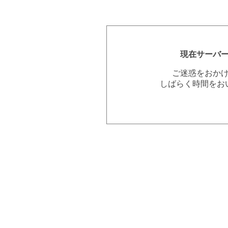
現在サーバ
ご迷惑をおか
しばらく時間をお