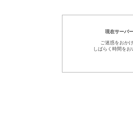
現在サーバ
ご迷惑をおか
しばらく時間をお