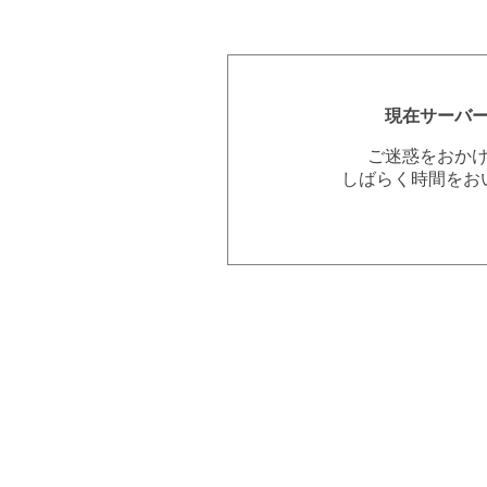
現在サーバ
ご迷惑をおか
しばらく時間をお