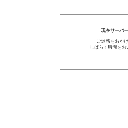
現在サーバ
ご迷惑をおか
しばらく時間をお