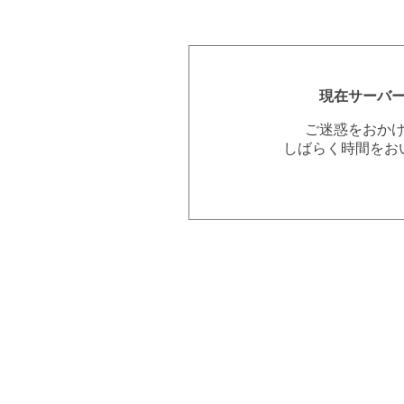
現在サーバ
ご迷惑をおか
しばらく時間をお