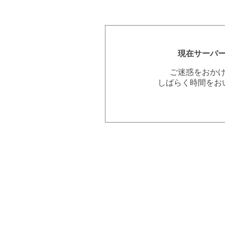
現在サーバ
ご迷惑をおか
しばらく時間をお