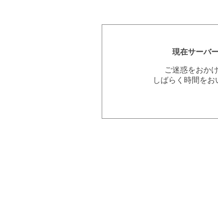
現在サーバ
ご迷惑をおか
しばらく時間をお