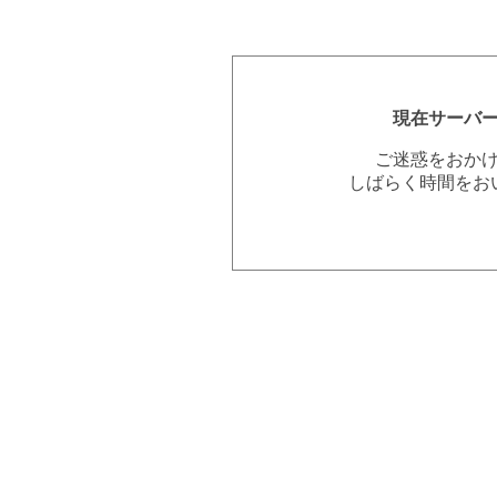
現在サーバ
ご迷惑をおか
しばらく時間をお